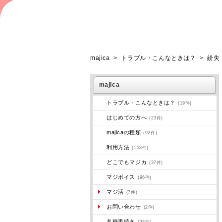
majica
>
トラブル・こんなときは？
>
紛失
majica
トラブル・こんなときは？
(19件)
はじめての方へ
(23件)
majicaの種類
(92件)
利用方法
(158件)
どこでもマジカ
(37件)
マジボイス
(96件)
マジ活
(7件)
お問い合わせ
(2件)
各種手続き