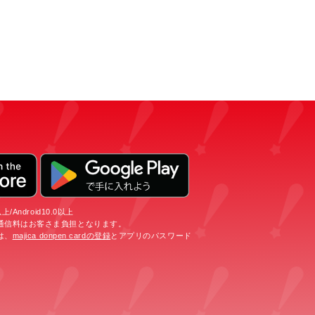
/Android10.0以上
通信料はお客さま負担となります。
は、
majica donpen cardの登録
とアプリのパスワード