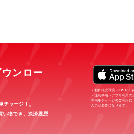
をダウンロー
＜動作推奨環境＞iOS16.0以上
＜注意事項＞アプリ利用の
※簡単チャージのご利用に
簡単チャージ！
入力が必要になります。
※
買い物でき、
決済履歴