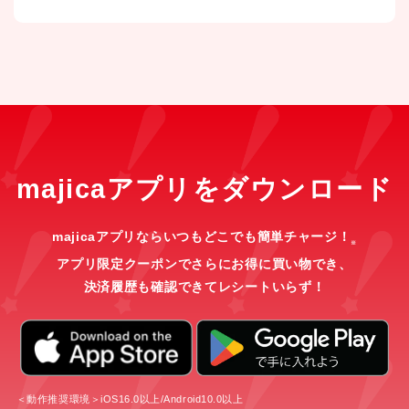
majicaアプリをダウンロード
majicaアプリならいつもどこでも簡単チャージ！
※
アプリ限定クーポンでさらにお得に買い物でき、
決済履歴も確認できてレシートいらず！
＜動作推奨環境＞iOS16.0以上/Android10.0以上