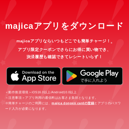
majicaアプリをダウンロード
majicaアプリならいつもどこでも簡単チャージ！
※
アプリ限定クーポンでさらにお得に買い物でき、
決済履歴も確認できてレシートいらず！
＜動作推奨環境＞iOS16.0以上/Android10.0以上
＜注意事項＞アプリ利用の通信料はお客さま負担となります。
※簡単チャージのご利用には、
majica donpen cardの登録
とアプリのパスワ
ード入力が必要になります。