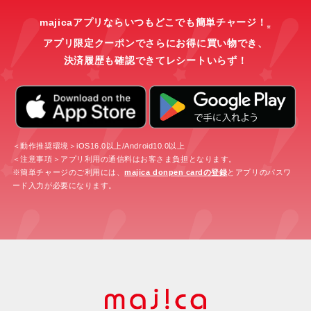
majicaアプリならいつもどこでも簡単チャージ！
※
アプリ限定クーポンでさらにお得に買い物でき、
決済履歴も確認できてレシートいらず！
＜動作推奨環境＞iOS16.0以上/Android10.0以上
＜注意事項＞アプリ利用の通信料はお客さま負担となります。
※簡単チャージのご利用には、
majica donpen cardの登録
とアプリのパスワ
ード入力が必要になります。