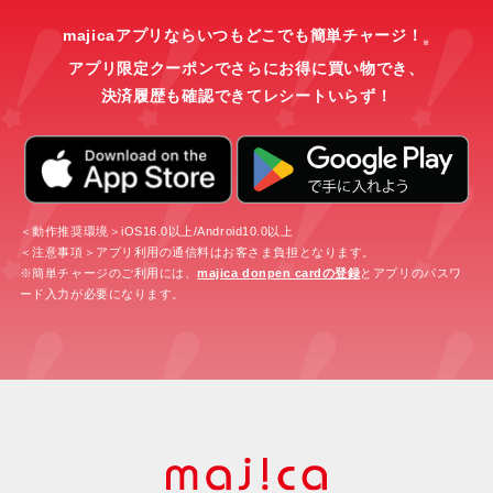
majicaアプリならいつもどこでも簡単チャージ！
※
アプリ限定クーポンでさらにお得に買い物でき、
決済履歴も確認できてレシートいらず！
＜動作推奨環境＞iOS16.0以上/Android10.0以上
＜注意事項＞アプリ利用の通信料はお客さま負担となります。
※簡単チャージのご利用には、
majica donpen cardの登録
とアプリのパスワ
ード入力が必要になります。