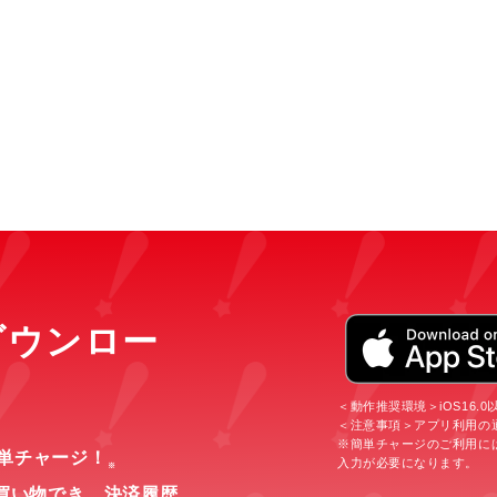
をダウンロー
＜動作推奨環境＞iOS16.0以上
＜注意事項＞アプリ利用の
※簡単チャージのご利用に
簡単チャージ！
入力が必要になります。
※
買い物でき、
決済履歴