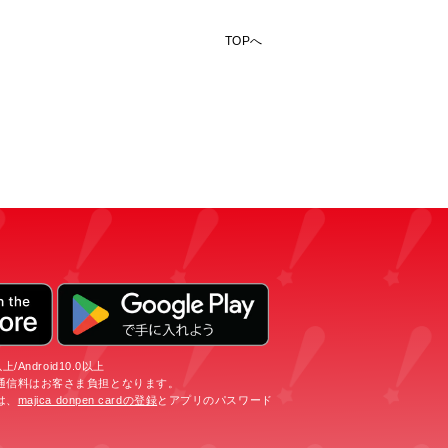
TOPへ
/Android10.0以上
通信料はお客さま負担となります。
は、
majica donpen cardの登録
とアプリのパスワード