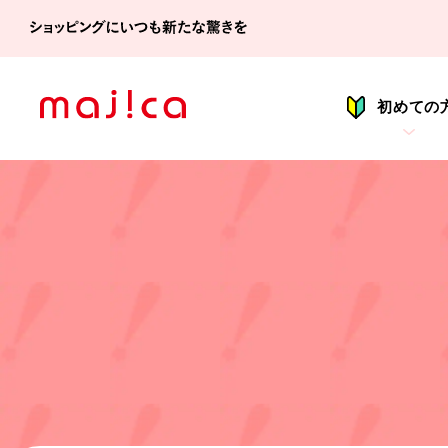
シ
初めての