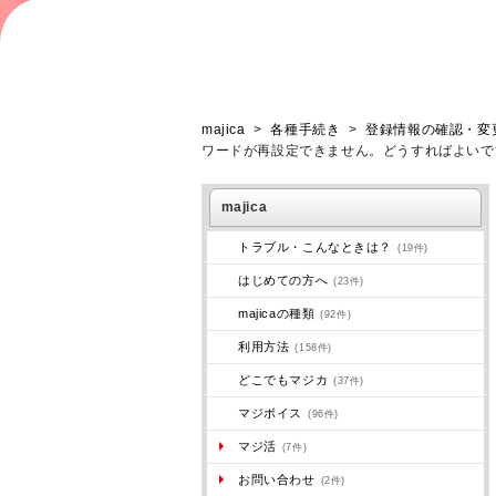
majica
>
各種手続き
>
登録情報の確認・変
ワードが再設定できません。どうすればよいで
majica
トラブル・こんなときは？
(19件)
はじめての方へ
(23件)
majicaの種類
(92件)
利用方法
(158件)
どこでもマジカ
(37件)
マジボイス
(96件)
マジ活
(7件)
お問い合わせ
(2件)