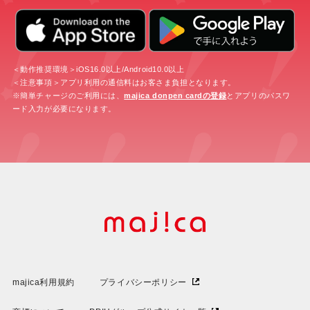
＜動作推奨環境＞iOS16.0以上/Android10.0以上
＜注意事項＞アプリ利用の通信料はお客さま負担となります。
※簡単チャージのご利用には、
majica donpen cardの登録
とアプリのパスワ
ード入力が必要になります。
majica利用規約
プライバシーポリシー