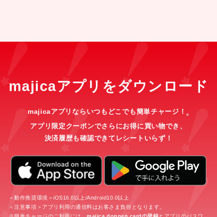
majicaアプリをダウンロード
majicaアプリならいつもどこでも簡単チャージ！
※
アプリ限定クーポンでさらにお得に買い物でき、
決済履歴も確認できてレシートいらず！
＜動作推奨環境＞iOS16.0以上/Android10.0以上
＜注意事項＞アプリ利用の通信料はお客さま負担となります。
※簡単チャージのご利用には、
majica donpen cardの登録
とアプリのパスワ