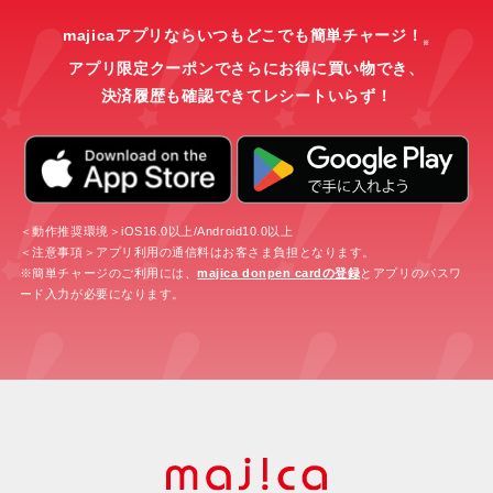
majicaアプリならいつもどこでも簡単チャージ！
※
アプリ限定クーポンでさらにお得に買い物でき、
決済履歴も確認できてレシートいらず！
＜動作推奨環境＞iOS16.0以上/Android10.0以上
＜注意事項＞アプリ利用の通信料はお客さま負担となります。
※簡単チャージのご利用には、
majica donpen cardの登録
とアプリのパスワ
ード入力が必要になります。