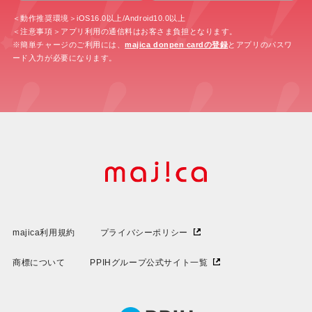
＜動作推奨環境＞iOS16.0以上/Android10.0以上
＜注意事項＞アプリ利用の通信料はお客さま負担となります。
※簡単チャージのご利用には、
majica donpen cardの登録
とアプリのパスワ
ード入力が必要になります。
majica利用規約
プライバシーポリシー
商標について
PPIHグループ公式サイト一覧