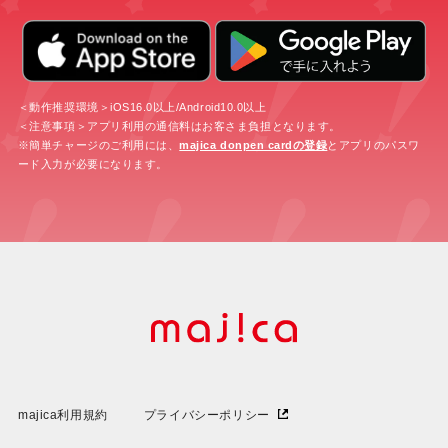
＜動作推奨環境＞iOS16.0以上/Android10.0以上
＜注意事項＞アプリ利用の通信料はお客さま負担となります。
※簡単チャージのご利用には、
majica donpen cardの登録
とアプリのパスワ
ード入力が必要になります。
majica利用規約
プライバシーポリシー