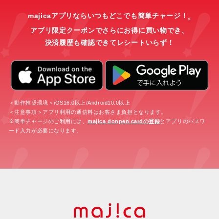
majicaアプリならいつもどこでも簡単チャージ！
※
アプリ限定クーポンでさらにお得に買い物でき、
決済履歴も確認できてレシートいらず！
＜動作推奨環境＞iOS16.0以上/Android10.0以上
＜注意事項＞アプリ利用の通信料はお客さま負担となります。
※簡単チャージのご利用には、
majica donpen cardの登録
とアプリのパスワ
ード入力が必要になります。