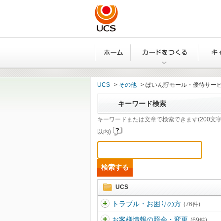
ホーム
カード
UCS
>
その他
>
ぽいん貯モール・優待サー
キーワード検索
キーワードまたは文章で検索できます(200文
以内)
UCS
トラブル・お困りの方
(76件)
お客様情報の照会・変更
(69件)