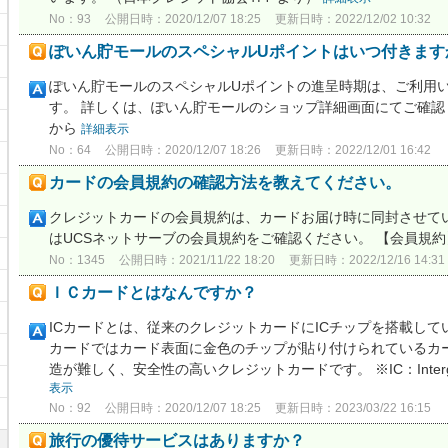
No：93
公開日時：2020/12/07 18:25
更新日時：2022/12/02 10:32
ぽいん貯モールのスペシャルUポイントはいつ付きます
ぽいん貯モールのスペシャルUポイントの進呈時期は、ご利用
す。 詳しくは、ぽいん貯モールのショップ詳細画面にてご確認
から
詳細表示
No：64
公開日時：2020/12/07 18:26
更新日時：2022/12/01 16:42
カードの会員規約の確認方法を教えてください。
クレジットカードの会員規約は、カードお届け時に同封させて
はUCSネットサーブの会員規約をご確認ください。 【会員規
No：1345
公開日時：2021/11/22 18:20
更新日時：2022/12/16 14:31
ＩＣカードとはなんですか？
ICカードとは、従来のクレジットカードにICチップを搭載して
カードではカード表面に金色のチップが貼り付けられているカード
造が難しく、安全性の高いクレジットカードです。 ※IC：Intergra
表示
No：92
公開日時：2020/12/07 18:25
更新日時：2023/03/22 16:15
旅行の優待サービスはありますか？