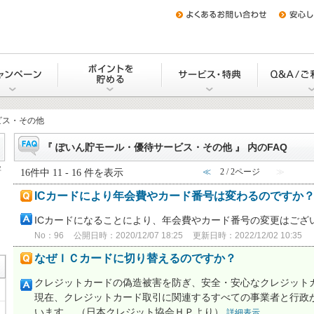
をつくる
キャンペーン
Uポイントを貯める・交換する
サービス・
ビス・その他
『 ぽいん貯モール・優待サービス・その他 』 内のFAQ
字
16件中 11 - 16 件を表示
≪
2 / 2ページ
≫
ICカードにより年会費やカード番号は変わるのですか
ICカードになることにより、年会費やカード番号の変更はござ
No：96
公開日時：2020/12/07 18:25
更新日時：2022/12/02 10:35
なぜＩＣカードに切り替えるのですか？
クレジットカードの偽造被害を防ぎ、安全・安心なクレジット
現在、クレジットカード取引に関連するすべての事業者と行政
います。 （日本クレジット協会ＨＰより）
詳細表示