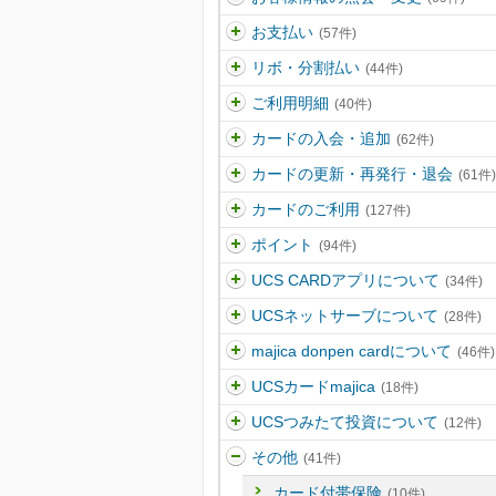
お支払い
(57件)
リボ・分割払い
(44件)
ご利用明細
(40件)
カードの入会・追加
(62件)
カードの更新・再発行・退会
(61件)
カードのご利用
(127件)
ポイント
(94件)
UCS CARDアプリについて
(34件)
UCSネットサーブについて
(28件)
majica donpen cardについて
(46件)
UCSカードmajica
(18件)
UCSつみたて投資について
(12件)
その他
(41件)
カード付帯保険
(10件)