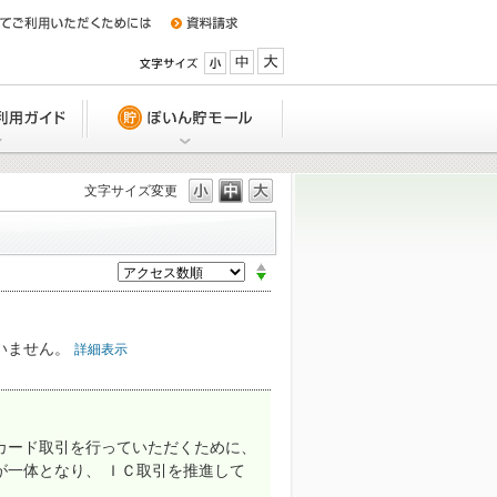
小
中
大
特典
Q&A/ご利用ガイド
ぽいん貯モール
文字サイズ変更
UCSカードの利用締日、支払い日は
か？
？
引落口座を変更したい。どうしたら
か？
いません。
詳細表示
引落日に入金できない場合は、どう
いですか？
カード取引を行っていただくために、
が一体となり、 ＩＣ取引を推進して