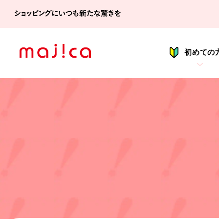
シ
初めての