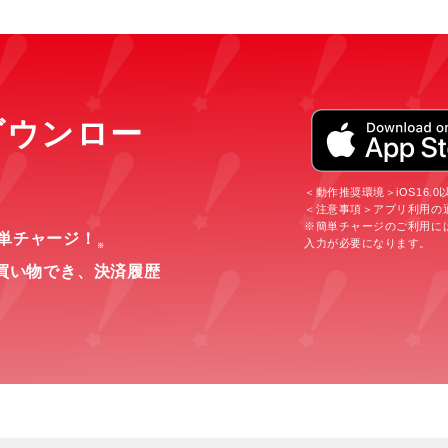
をダウンロー
＜動作推奨環境＞iOS16.0以上
＜注意事項＞アプリ利用の
※簡単チャージのご利用に
簡単チャージ！
入力が必要になります。
※
買い物でき、
決済履歴