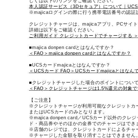
しくは以下のリンクをご確認ください。
本人認証サービス（3Dセキュア）について｜UCS
※majicaログインの際に行う携帯電話番号の認
クレジットチャージは、majicaアプリ、PCサ
詳細は以下をご確認ください。
ご利用ガイド クレジットカードでチャージする 
■majica donpen cardとはなんですか？
＜FAQ＞majica donpen cardとはなんですか？
■UCSカードmajicaとはなんですか？
＜UCSカード FAQ＞UCSカードmajicaとはな
■クレジットチャージした場合のポイントについ
＜FAQ＞クレジットチャージは1.5%還元の対象
【ご注意】
※クレジットチャージが利用可能なクレジットカードはmaj
またはUCSカードのみとなります。
※majica donpen card／UCSカード以外の
ド・商品券やそのほかの金券でのチャージはでき
※店舗のレジでは、クレジットカードによるチャ
※チャージした金額を取り消すことはできません