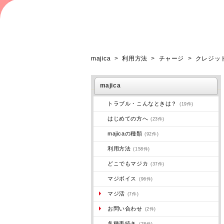
majica
>
利用方法
>
チャージ
>
クレジッ
majica
トラブル・こんなときは？
(19件)
はじめての方へ
(23件)
majicaの種類
(92件)
利用方法
(158件)
どこでもマジカ
(37件)
マジボイス
(96件)
マジ活
(7件)
お問い合わせ
(2件)
各種手続き