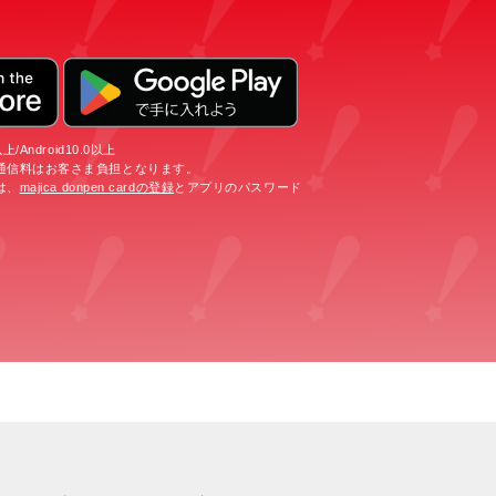
/Android10.0以上
通信料はお客さま負担となります。
は、
majica donpen cardの登録
とアプリのパスワード