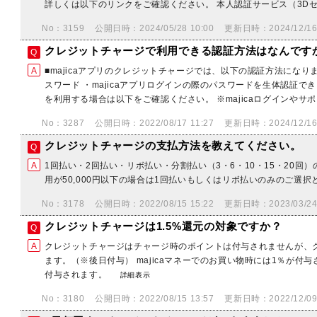
詳しくは以下のリンクをご確認ください。 本人認証サービス（3Dセ
No：3159
公開日時：2024/05/28 10:00
更新日時：2024/12/16 
クレジットチャージで利用できる認証方法はなんです
■majicaアプリのクレジットチャージでは、以下の認証方法になりま
スワード ・majicaアプリログインの際のパスワードを生体認証で
を利用する場合は以下をご確認ください。 ※majicaログインやサポ
No：3287
公開日時：2022/08/17 11:27
更新日時：2024/12/16 
クレジットチャージの支払方法を教えてください。
1回払い・2回払い・リボ払い・分割払い（3・6・10・15・20回
用が50,000円以下の場合は1回払いもしくはリボ払いのみのご選
No：3178
公開日時：2022/08/15 15:22
更新日時：2023/03/24 
クレジットチャージは1.5%還元の対象ですか？
クレジットチャージはチャージ時のポイントは付与されませんが、ク
ます。（※後日付与） majicaマネーでのお買い物時には1％が付
付与されます。
詳細表示
No：3180
公開日時：2022/08/15 13:57
更新日時：2022/12/09 