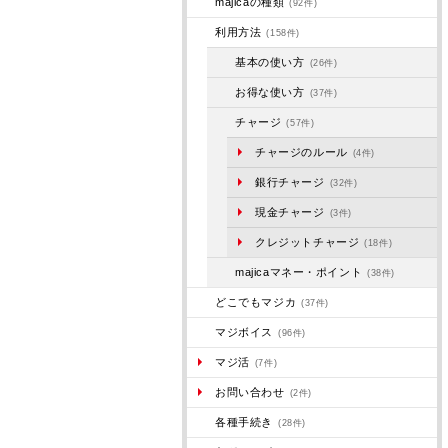
majicaの種類
(92件)
利用方法
(158件)
基本の使い方
(26件)
お得な使い方
(37件)
チャージ
(57件)
チャージのルール
(4件)
銀行チャージ
(32件)
現金チャージ
(3件)
クレジットチャージ
(18件)
majicaマネー・ポイント
(38件)
どこでもマジカ
(37件)
マジボイス
(96件)
マジ活
(7件)
お問い合わせ
(2件)
各種手続き
(28件)