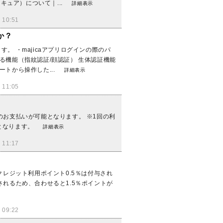
キュア）について｜...
詳細表示
10:51
か？
す。 ・majicaアプリログインの際のパ
きる機能（指紋認証/顔認証） 生体認証機能
ートから操作した...
詳細表示
11:05
）のお支払いが可能となります。 ※1回の利
択となります。
詳細表示
11:17
レジット利用ポイント0.5％は付与され
与されるため、合わせると1.5％ポイントが
09:22