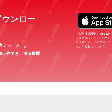
をダウンロー
＜動作推奨環境＞iOS16.0以上
＜注意事項＞アプリ利用の
※簡単チャージのご利用に
簡単チャージ！
入力が必要になります。
※
買い物でき、
決済履歴