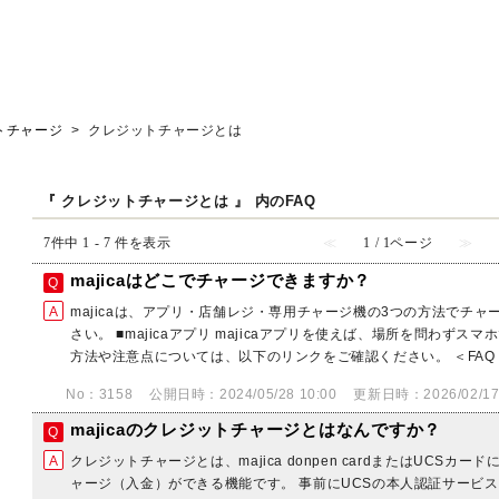
トチャージ
>
クレジットチャージとは
『 クレジットチャージとは 』 内のFAQ
7件中 1 - 7 件を表示
≪
1 / 1ページ
≫
majicaはどこでチャージできますか？
majicaは、アプリ・店舗レジ・専用チャージ機の3つの方法でチ
さい。 ■majicaアプリ majicaアプリを使えば、場所を問わず
方法や注意点については、以下のリンクをご確認ください。 ＜FAQ＞
No：3158
公開日時：2024/05/28 10:00
更新日時：2026/02/17 
majicaのクレジットチャージとはなんですか？
クレジットチャージとは、majica donpen cardまたはUCSカー
ャージ（入金）ができる機能です。 事前にUCSの本人認証サービ