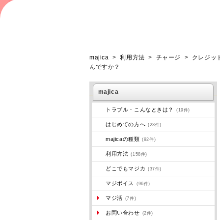
majica
>
利用方法
>
チャージ
>
クレジッ
んですか？
majica
トラブル・こんなときは？
(19件)
はじめての方へ
(23件)
majicaの種類
(92件)
利用方法
(158件)
どこでもマジカ
(37件)
マジボイス
(96件)
マジ活
(7件)
お問い合わせ
(2件)