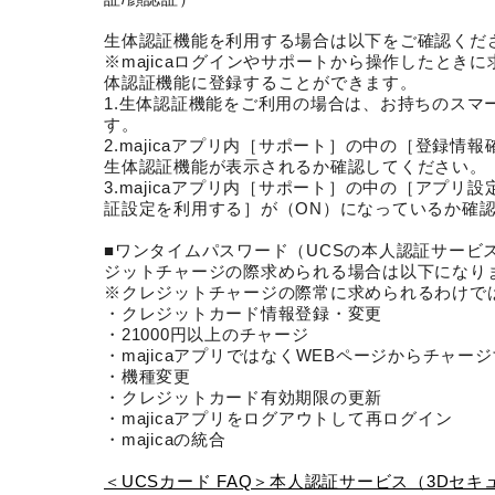
生体認証機能を利用する場合は以下をご確認くだ
※majicaログインやサポートから操作したとき
体認証機能に登録することができます。
1.生体認証機能をご利用の場合は、お持ちのスマ
す。
2.majicaアプリ内［サポート］の中の［登録情
生体認証機能が表示されるか確認してください。
3.majicaアプリ内［サポート］の中の［アプリ
証設定を利用する］が（ON）になっているか確
■ワンタイムパスワード（UCSの本人認証サービ
ジットチャージの際求められる場合は以下になり
※クレジットチャージの際常に求められるわけで
・クレジットカード情報登録・変更
・21000円以上のチャージ
・majicaアプリではなくWEBページからチャー
・機種変更
・クレジットカード有効期限の更新
・majicaアプリをログアウトして再ログイン
・majicaの統合
＜UCSカード FAQ＞本人認証サービス（3Dセ