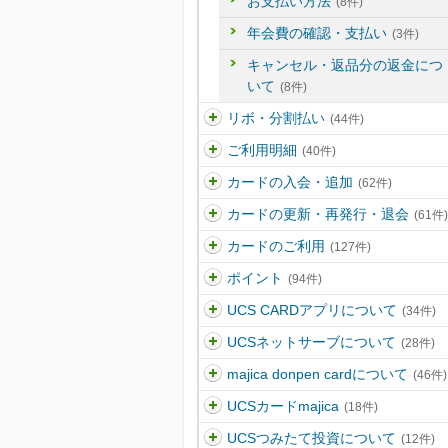
お支払い方法
(8件)
年会費の確認・支払い
(3件)
キャンセル・返品分の返金につ
いて
(8件)
リボ・分割払い
(44件)
ご利用明細
(40件)
カードの入会・追加
(62件)
カードの更新・再発行・退会
(61件)
カードのご利用
(127件)
ポイント
(94件)
UCS CARDアプリについて
(34件)
UCSネットサーブについて
(28件)
majica donpen cardについて
(46件)
UCSカードmajica
(18件)
UCSつみたて投資について
(12件)