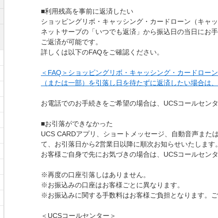
■利用残高を事前に返済したい
ショッピングリボ・キャッシング・カードローン（キャッ
ネットサーブの「いつでも返済」から振込日の当日にお手
ご返済が可能です。
詳しくは以下のFAQをご確認ください。
＜FAQ＞ショッピングリボ・キャッシング・カードロー
（または一部）を引落し日を待たずに返済したい場合は、
お電話でのお手続きをご希望の場合は、UCSコールセン
■お引落ができなかった
UCS CARDアプリ、ショートメッセージ、自動音声ま
て、お引落日から2営業日以降に順次お知らせいたします
お客様ご自身で先にお気づきの場合は、UCSコールセン
※再度の口座引落しはありません。
※お振込みの口座はお客様ごとに異なります。
※お振込みに関する手数料はお客様ご負担となります。ご
＜UCSコールセンター＞