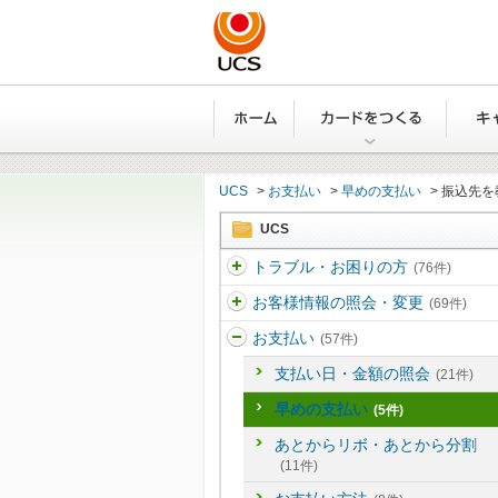
ホーム
カード
UCS
>
お支払い
>
早めの支払い
>
振込先を
UCS
トラブル・お困りの方
(76件)
お客様情報の照会・変更
(69件)
お支払い
(57件)
支払い日・金額の照会
(21件)
早めの支払い
(5件)
あとからリボ・あとから分割
(11件)