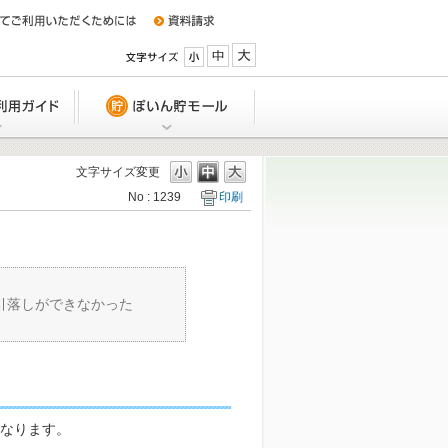
小
中
大
特典
Q&A/ご利用ガイド
ぽいん貯モール
文字サイズ変更
No : 1239
印刷
UCSカードの利用締日、支払い日は
か？
引落口座を変更したい。どうしたら
引落しができなかった
か？
引落日に入金できない場合は、どう
いですか？
なります。